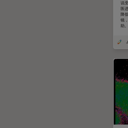
说
微分干涉显微镜
医
EM TIC 3X
降
微电子技术
EM TP
镜
助
扫描电镜
EM TXP
摄像头
EM VCT500
J
教育
EZ4
数值孔径
Emspira 3
数码显微镜
EnFocus
整形外科
Enersight
斑马鱼研究
FL400
无标签
FL560
旧金山创新中心
FL800
显微外科
FS C & FS M
显微镜基础知识
FS M