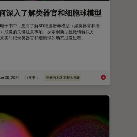
何深入了解类器官和细胞球模型
电子书中，您将了解3D细胞培养模型（如类器官和细
）成像的关键注意事项。探索创新型显微镜解决方
来实时记录类器官和细胞球的动态成像过程。
un 30, 2026
白皮书：
类器官和3D细胞培养
aration: From Waffle Method to Serial Lift-Out
如何深入了解类器官