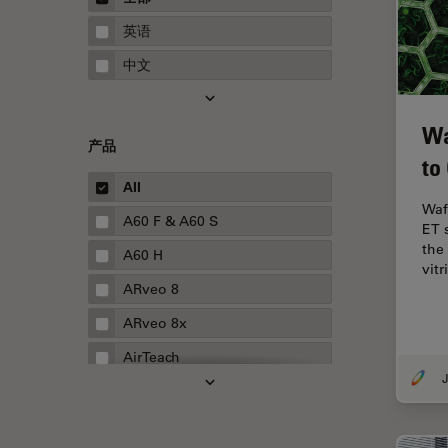
STELLARIS 功能
指南
英语
THUNDER成像
中文
Upright Microscopy
三维成像
Wa
产品
临床病理学
to
人体工程学
All
Waf
人工智能
A60 F & A60 S
ET 
the
低温扫描电镜
A60 H
vitr
低温电子显微镜
ARveo 8
体视显微镜
ARveo 8x
偏光
AirTeach
J
先进显微镜技术
Aivia
光学
Cell DIVE