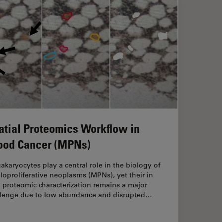
atial Proteomics Workflow in
ood Cancer (MPNs)
karyocytes play a central role in the biology of
oproliferative neoplasms (MPNs), yet their in
 proteomic characterization remains a major
llenge due to low abundance and disrupted…