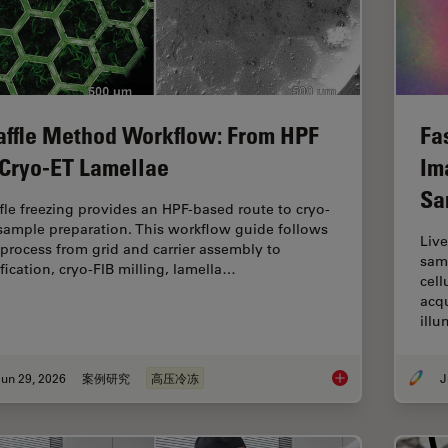
ffle Method Workflow: From HPF
Fa
 Cryo-ET Lamellae
Im
Sa
fle freezing provides an HPF-based route to cryo-
sample preparation. This workflow guide follows
Live
 process from grid and carrier assembly to
samp
ification, cryo-FIB milling, lamella…
cell
acqu
ill
un 29, 2026
案例研究
高压冷冻
J
Waffle Method Work