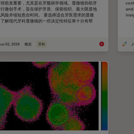
变得愈发重要，尤其是在牙髓病学领域。显微镜协助牙
cont
进行微创手术，旨在保护牙质、保留组织、最大限度地
and 
低风险并缩短愈合时间。 要选择适合牙医需求的显微
insi
，了解现代牙科显微镜的一些决定性特征将十分有帮
。
un 02, 2026
概览
牙科
J
选择牙科显微镜时需