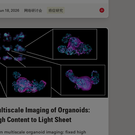
un 18, 2026
网络研讨会
癌症研究
roscopes: Exploring Visualization Options in Dentistry
Spatial Proteomics 
ltiscale Imaging of Organoids:
gh Content to Light Sheet
n multiscale organoid imaging: fixed high