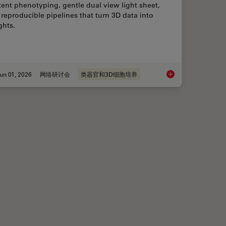
ent phenotyping, gentle dual view light sheet,
reproducible pipelines that turn 3D data into
ghts.
un 01, 2026
网络研讨会
类器官和3D细胞培养
考虑的六大特性
Multiscale Imaging o