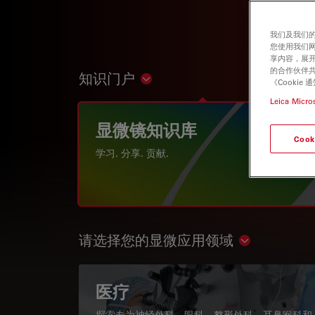
我们及我们的
您使用我们
享内容，展开
的合作伙伴共
知识门户
Show subnavigation
《Cooki
Leica Micro
显微镜知识库
Cook
学习. 分享. 贡献.
请选择您的显微应用领域
Show subnav
医疗
探索专为神经外科、眼科、整形外科、耳鼻喉科和