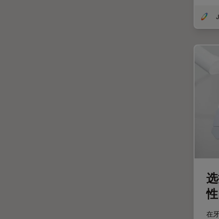
受激发损耗技术
DMi1
图像优化和解卷积
J
DMi8
图像分析
DVM6
图像采集
EL6000
基础显微镜技术
EM AC20
增强现实
EM ACE200
外科显微镜
EM ACE600
多光子显微镜
EM AFS2
妇科和泌尿外科
EM CPD300
定量成像
EM CTD
宽场显微镜
EM GP2
选
工业和制造业
EM ICE
性
帝国成像中心
EM KMR3
在
应用说明
EM RAPID