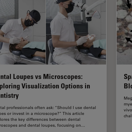
ntal Loupes vs Microscopes:
Sp
ploring Visualization Options in
Bl
ntistry
Mega
myel
tal professionals often ask: “Should I use dental
vivo
pes or invest in a microscope?” This article
cha
lores the key differences between dental
roscopes and dental loupes, focusing on…