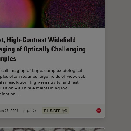
st, High-Contrast Widefield
aging of Optically Challenging
mples
‑cell imaging of large, complex biological
les often requires large fields of view, sub-
ular resolution, high-sensitivity, and fast
isition – all while maintaining low
umination…
un 25, 2026
白皮书：
THUNDER成像
flow: From HPF to Cryo-ET Lamellae
Fast, High-Contrast 