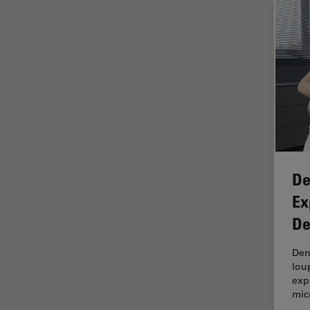
光学显微镜
Cleanliness Analysis Systems
光学相干断层扫描成像 (OCT)
DM IL LED
光片显微镜
DM ILM
光电联用
DM1000
免疫荧光
DM1000 LED
全内反射荧光技术
DM4 B & DM6 B
共聚焦显微镜
DM4 M
冷冻蚀刻荧光漂白恢复
DM4 P, DM750 P & Visoria P
De
分辨率
DM500
Ex
剖析
DM6 FS
De
医学专科
DM750
Den
印刷电路板（PCB）
DM750 M
lou
exp
历史
DM8000 M & DM12000 M
mic