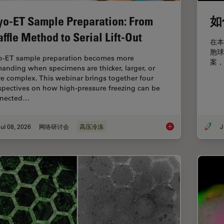
yo-ET Sample Preparation: From
如
ffle Method to Serial Lift-Out
在本
胞球
o-ET sample preparation becomes more
案，
anding when specimens are thicker, larger, or
e complex. This webinar brings together four
spectives on how high-pressure freezing can be
nected…
ul 08, 2026
网络研讨会
高压冷冻
J
Cryo-ET Sample Prep