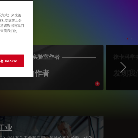
系方式）来改善
在社交媒体上分
意将该数据与我们
请查看我们的
LEICA SCIENCE实验室作者
徕卡科学
 Cookie
Ne
认识我们的作者
发现我
cle
Read article
工业
深入探讨有关工业和病理学领域的高效检测、优化