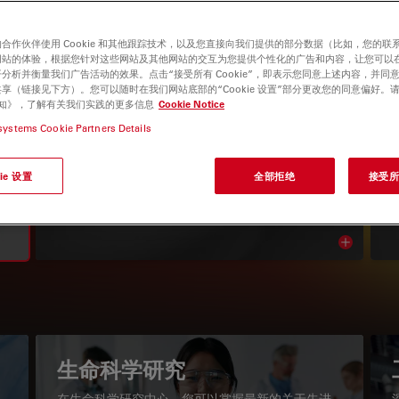
合作伙伴使用 Cookie 和其他跟踪技术，以及您直接向我们提供的部分数据（比如，您的联
网站的体验，根据您针对这些网站及其他网站的交互为您提供个性化的广告和内容，让您可以
分析并衡量我们广告活动的效果。点击“接受所有 Cookie”，即表示您同意上述内容，并同
享（链接见下方）。您可以随时在我们网站底部的“Cookie 设置”部分更改您的同意偏好。
e 通知》，了解有关我们实践的更多信息
Cookie Notice
systems Cookie Partners Details
显微镜知识库
ie 设置
全部拒绝
接受所有
阅读我们的最新文章
Read arti
igation
生命科学研究
在生命科学研究中心，您可以掌握最新的关于先进