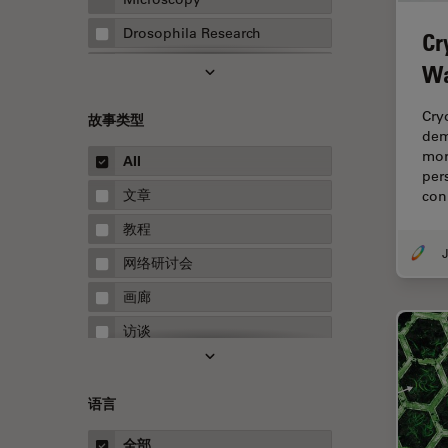
Drosophila Research
Cr
EMBL 成像中心
Wa
EM样品制备
Cry
故事类型
F-技术
dem
mor
All
FluoSync
per
文章
con
HyD检测器（磷砷化镓混合检测
器）
教程
J
Inverted Microscopy
网络研讨会
Microhub成像
画廊
Neuro-Oncology
访谈
Neurovascular Surgery
白皮书
Red Reflex
案例研究
语言
Service
概述
全部