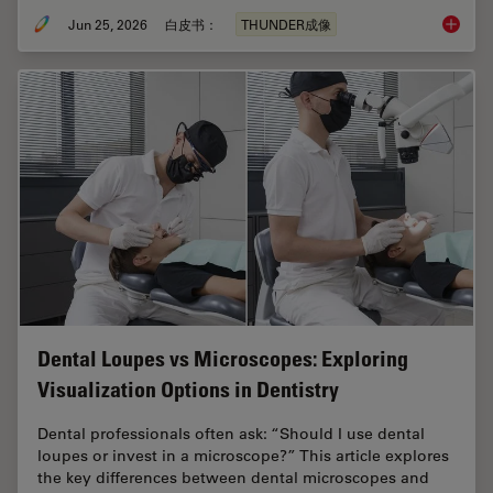
Jun 25, 2026
白皮书：
THUNDER成像
Fast, H
Dental Loupes vs Microscopes: Exploring
Visualization Options in Dentistry
Dental professionals often ask: “Should I use dental
loupes or invest in a microscope?” This article explores
the key differences between dental microscopes and