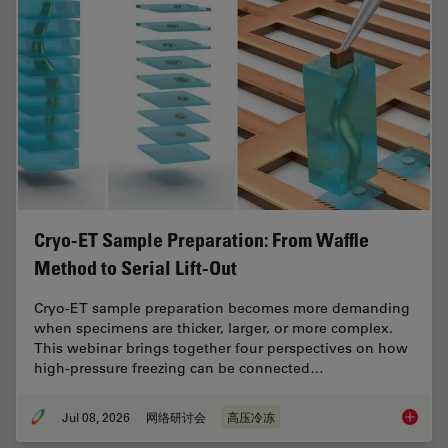
Cryo-ET Sample Preparation: From Waffle
Method to Serial Lift-Out
Cryo-ET sample preparation becomes more demanding
when specimens are thicker, larger, or more complex.
This webinar brings together four perspectives on how
high-pressure freezing can be connected…
Jul 08, 2026
网络研讨会
高压冷冻
Cryo-ET