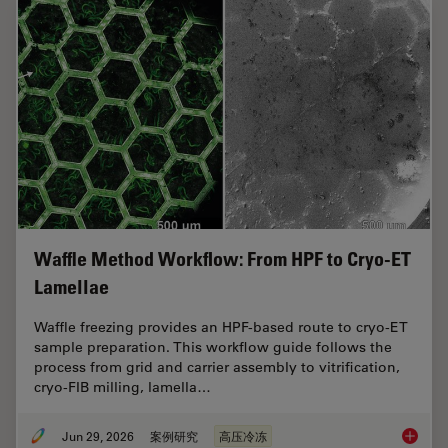
Waffle Method Workflow: From HPF to Cryo-ET
Lamellae
Waffle freezing provides an HPF-based route to cryo-ET
sample preparation. This workflow guide follows the
process from grid and carrier assembly to vitrification,
cryo-FIB milling, lamella…
Jun 29, 2026
案例研究
高压冷冻
Waffle 