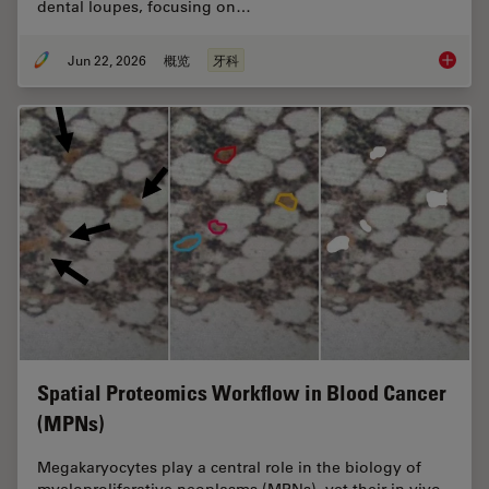
dental loupes, focusing on…
Jun 22, 2026
概览
牙科
Dental L
Spatial Proteomics Workflow in Blood Cancer
(MPNs)
Megakaryocytes play a central role in the biology of
myeloproliferative neoplasms (MPNs), yet their in vivo