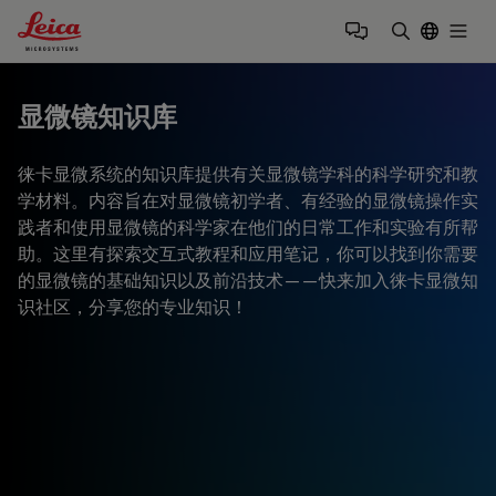
Leica Microsystems Logo
Togg
输入搜索词
显微镜知识库
徕卡显微系统的知识库提供有关显微镜学科的科学研究和教
学材料。内容旨在对显微镜初学者、有经验的显微镜操作实
践者和使用显微镜的科学家在他们的日常工作和实验有所帮
助。这里有探索交互式教程和应用笔记，你可以找到你需要
的显微镜的基础知识以及前沿技术——快来加入徕卡显微知
识社区，分享您的专业知识！