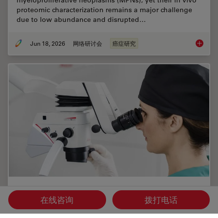
proteomic characterization remains a major challenge
due to low abundance and disrupted…
Jun 18, 2026
网络研讨会
癌症研究
Spatial
选择牙科显微镜时需考虑的六大特性
在线咨询
拨打电话
在牙医学中，手术显微镜对于进行高质量和成功的手术来说变