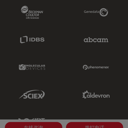
Beckman Coulter Link
Genedata Link
IDBS Link
Abcam Limited
Molecular Devices Link
Phenomenex L
Sciex Link
Aldevron Link
IDT Link
在线咨询
拨打电话