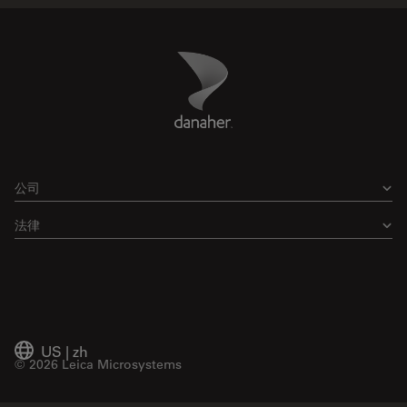
Danaher Logo
Footer
公司
法律
US
|
zh
© 2026 Leica Microsystems