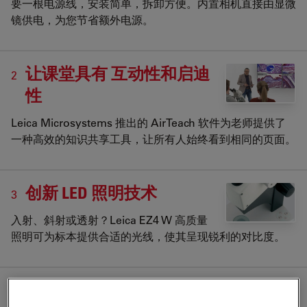
要一根电源线，安装简单，拆卸方便。内置相机直接由显微
镜供电，为您节省额外电源。
让课堂具有 互动性和启迪
2
性
Leica Microsystems 推出的 AirTeach 软件为老师提供了
一种高效的知识共享工具，让所有人始终看到相同的页面。
创新 LED 照明技术
3
入射、斜射或透射？Leica EZ4 W 高质量
照明可为标本提供合适的光线，使其呈现锐利的对比度。
可靠耐用的立体显微镜，
4