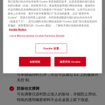
工业和常规研究的理想之
我们及我们的合作伙伴使用 Cookie 和其他跟踪技术，以及您直接向我们提供
的部分数据（比如，您的联系方式）来改善您使用我们网站的体验，根据您针
选
对这些网站及其他网站的交互为您提供个性化的广告和内容，让您可以在社交
媒体上分享内容，展开分析并衡量我们广告活动的效果。点击“接受所有
Cookie”，即表示您同意上述内容，并同意将该数据与我们的合作伙伴共享
制造商依靠经济可靠的质量控制措施确保生产盈利能力。
（链接见下方）。您可以随时在我们网站底部的“Cookie 设置”部分更改您的同
意偏好。请查看我们的《Cookie 通知》，了解有关我们实践的更多信息
Cookie Notice
Leica Microsystems Cookie Partners Details
系统质量取决于细节
Cookie 设置
调焦驱动器
操作简易，学生和教师能舒适地聚焦。
全部拒绝
接受所有 Cookie
LED 入射光
可单独或同时打开，并且可以通过 EZ 上的覆膜开
关控 制。
防振动支撑脚
可在调整仪器时防止恼人的振动，并能防止滑动。
特殊的透明橡胶材料不会在桌面上留下痕迹。