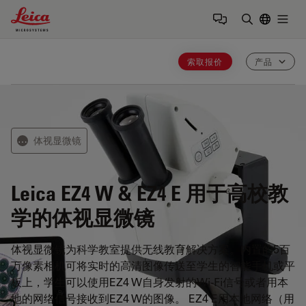
Leica Microsystems Logo
Togg
输入搜索词
索取报价
产品
体视显微镜
⋯
Leica EZ4 W & EZ4 E
用于高校教
学的体视显微镜
体视显微镜为科学教室提供无线教育解决方案。内置的5百
万像素相机可将实时的高清图像传送至学生的智能手机或平
板上，学生可以使用EZ4 W自身发射的Wi-Fi信号或者用本
地的网络信号接收到EZ4 W的图像。 EZ4 E用本地网络（用