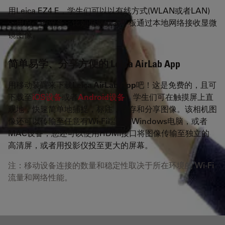
用Leica EZ4 E，学生们可以以有线方式(WLAN或者LAN)
，用自己的设备，比如电脑或者平板通过本地网络接收显微
镜图像。
简单易学、分享方便的 Leica AirLab App
用移动装置来下载
Leica AirLab App
吧！这是免费的，且可
下载至
iOS设备
或者
Android设备
，学生们可在触摸屏上直
观地，快速简单地捕捉，标注，保存和分享图像。该相机图
像还可以传输至任意有Wi-Fi端口的Windows电脑，或者
MAC设备，您还可以使用HDMI接口将图像传输至独立的
高清屏，或者用投影仪投至更大的屏幕。
注：移动设备连接的数量和稳定性取决于所在环境的 Wi-Fi
流量和网络性能。