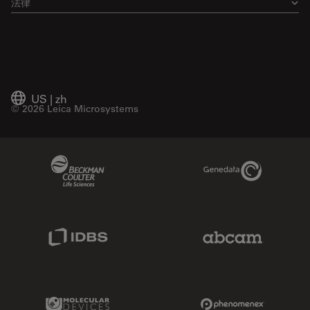
法律
US
|
zh
© 2026 Leica Microsystems
Beckman Coulter Link
Genedata Link
IDBS Link
Abcam Limited
Molecular Devices Link
Phenomenex L