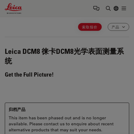
Leica Microsystems Logo
Togg
输入搜索词
索取报价
产品
Leica DCM8
徕卡DCM8光学表面测量系
统
Get the Full Picture!
归档产品
This item has been phased out and is no longer
available. Please contact us to enquire about recent
alternative products that may suit your needs.