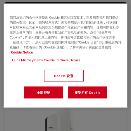
我们及我们的合作伙伴使用 Cookie 和其他跟踪技术，以及您直接向我们提供
的部分数据（比如，您的联系方式）来改善您使用我们网站的体验，根据您针
Leica DCM8采用了最新的非接触式三维光学表面测量技
对这些网站及其他网站的交互为您提供个性化的广告和内容，让您可以在社交
术。设计用于提高您的工作效率，它是一款融合了高清晰度
媒体上分享内容，展开分析并衡量我们广告活动的效果。点击“接受所有
Cookie”，即表示您同意上述内容，并同意将该数据与我们的合作伙伴共享
共聚焦显微镜和干涉测量技术优点的多功能双核系统。一键
（链接见下方）。您可以随时在我们网站底部的“Cookie 设置”部分更改您的同
模式选择，精密软件、无移动部件的高分辨率共聚焦扫描技
意偏好。请查看我们的《Cookie 通知》，了解有关我们实践的更多信息
术确保用户实现超快速的分析操作。
Cookie Notice
Leica Microsystems Cookie Partners Details
可通过各种规格的徕卡物镜、电动载物台和镜筒来对系统进
行配置，以便完全适用于您的样本。为满足客户的文档创建
Cookie 设置
需求，徕卡DCM8包括1个高清CCD摄像头和4个LED光源
（RGB和白色）能够提供鲜明的真彩成像效果。
全部拒绝
接受所有 Cookie