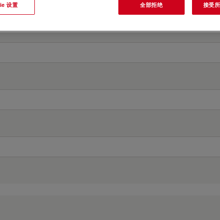
ie 设置
全部拒绝
接受所有