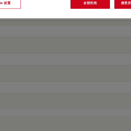
ie 设置
全部拒绝
接受所有